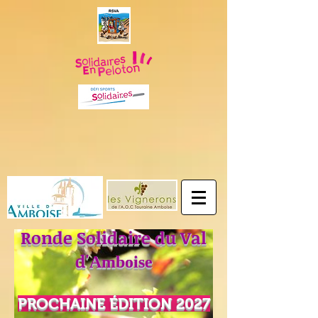
Ronde Solidaire du Val
d'
Amboise
PROCHAINE
É
DITION 2027