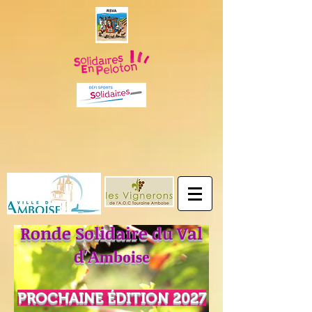
Ronde Solidaire du Val
d'
Amboise
PROCHAINE
É
DITION 2027